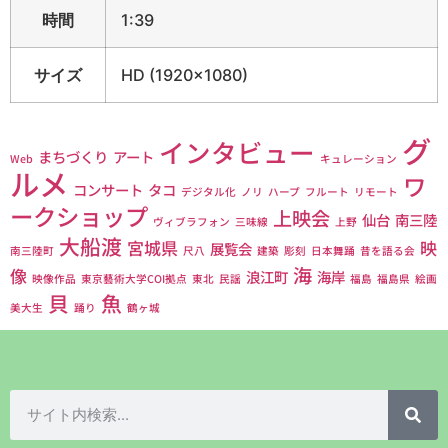
時間
1:39
サイズ
HD (1920x1080)
グ
インタビュー
まちづくり
アート
Web
キュレーション
ルメ
ワ
コンサート
タコ
デジタル化
ノリ
ハープ
フルート
リモート
ークショップ
上映会
仙台
南三陸
ヴィブラフォン
三味線
上野
大船渡
宮城県
映
展覧会
南三陸町
尺八
建築
彫刻
日本舞踊
昔を語る会
海
像
浪江町
海岸
映像作品
東京藝術大学COI拠点
東北
民謡
福島
福島県
絵画
貝
魚
美大生
踊り
鶴ヶ城