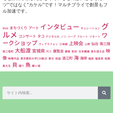
ツ”ではなく”カケル”です！マルチプライで創景もフ
ル加速です。
グ
インタビュー
まちづくり
アート
Web
キュレーション
ルメ
ワ
コンサート
タコ
デジタル化
ノリ
ハープ
フルート
リモート
ークショップ
上映会
仙台
南三陸
ヴィブラフォン
三味線
上野
大船渡
宮城県
映
展覧会
南三陸町
尺八
建築
彫刻
日本舞踊
昔を語る会
海
像
浪江町
海岸
映像作品
東京藝術大学COI拠点
東北
民謡
福島
福島県
絵画
貝
魚
美大生
踊り
鶴ヶ城