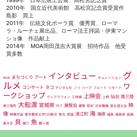
1999年 日本伝統工芸展 高松宮記念賞
2010年 国立近代美術館 高松宮記念賞受賞作
島影 買上
2011年 伝統文化ポーラ賞 優秀賞、ローマ
ラ・ルーチェ展出品、ローマ法王拝謁・伊東マン
ショ像 作品献上
2014年 MOA岡田茂吉大賞展 招待作品 他受
賞多数
グ
インタビュー
まちづくり
アート
Web
キュレーション
ルメ
ワ
コンサート
タコ
デジタル化
ノリ
ハープ
フルート
リモート
ークショップ
上映会
仙台
南三陸
ヴィブラフォン
三味線
上野
大船渡
宮城県
映
展覧会
南三陸町
尺八
建築
彫刻
日本舞踊
昔を語る会
海
像
浪江町
海岸
映像作品
東京藝術大学COI拠点
東北
民謡
福島
福島県
絵画
貝
魚
美大生
踊り
鶴ヶ城