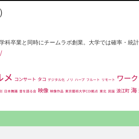
）
数工学科卒業と同時にチームラボ創業。大学では確率・統
/
ルメ
ワーク
コンサート
タコ
デジタル化
ノリ
ハープ
フルート
リモート
海
映像
浪江町
刻
日本舞踊
昔を語る会
映像作品
東京藝術大学COI拠点
東北
民謡