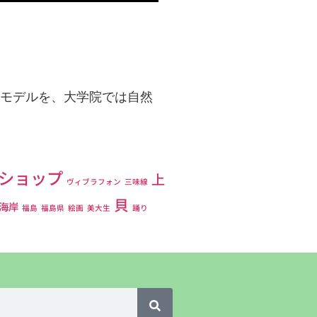
計モデルを、大学院では自然
ショップ
上
ヴィブラフォン
三味線
貝
海岸
福島
福島県
絵画
美大生
踊り