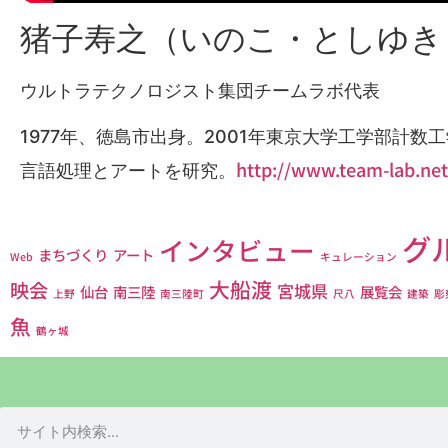
猪子寿之（いのこ・としゆき
ウルトラテクノロジスト集団チームラボ代表
1977年、徳島市出身。2001年東京大学工学部計
http://www.team-lab.net
言語処理とアートを研究。
グ
インタビュー
まちづくり
アート
Web
キュレーション
大船渡
映会
宮城県
仙台
南三陸
展覧会
上野
南三陸町
尺八
建築
彫
魚
鶴ヶ城