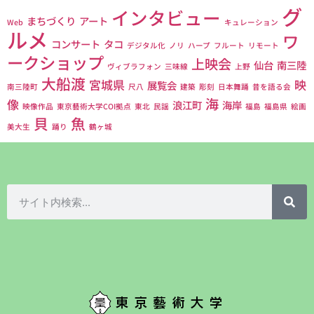
グ
インタビュー
まちづくり
アート
Web
キュレーション
ルメ
ワ
コンサート
タコ
デジタル化
ノリ
ハープ
フルート
リモート
ークショップ
上映会
仙台
南三陸
ヴィブラフォン
三味線
上野
大船渡
宮城県
映
展覧会
南三陸町
尺八
建築
彫刻
日本舞踊
昔を語る会
海
像
浪江町
海岸
映像作品
東京藝術大学COI拠点
東北
民謡
福島
福島県
絵画
貝
魚
美大生
踊り
鶴ヶ城