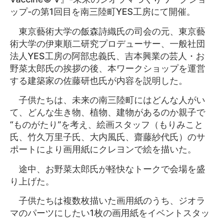
ップ-の第1回目を南三陸町YES工房にて開催。
東京藝術大学の飯森詩織氏の司会の元、東京藝
術大学の伊東順二研究プロデューサー、一般社団
法人YES工房の阿部忠義氏、吉本興業の芸人・お
野菜太郎氏の挨拶の後、本ワークショップを運営
する建築家の佐藤研也氏が内容を説明した。
子供たちは、未来の南三陸町にはどんな人がい
て、どんな生き物、植物、建物があるのか親子で
“ものがたり”を考え、絵画スタッフ（もりみこと
氏、竹久万里子氏、大内風氏、齋藤紗代氏）のサ
ポートにより画用紙にクレヨンで絵を描いた。
途中、お野菜太郎氏が軽快なトークで会場を盛
り上げた。
子供たちは複数枚描いた画用紙のうち、ジオラ
マのパーツにしたい1枚の画用紙をイベントスタッ