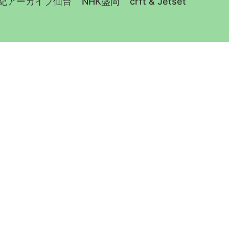
世紀アーカイブ仙台
NHK盛岡
crft & Jetset