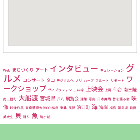
グ
インタビュー
まちづくり
アート
Web
キュレーション
ルメ
ワ
コンサート
タコ
デジタル化
ノリ
ハープ
フルート
リモート
ークショップ
上映会
仙台
南三陸
ヴィブラフォン
三味線
上野
大船渡
宮城県
映
展覧会
南三陸町
尺八
建築
彫刻
日本舞踊
昔を語る会
海
像
浪江町
海岸
映像作品
東京藝術大学COI拠点
東北
民謡
福島
福島県
絵画
貝
魚
美大生
踊り
鶴ヶ城