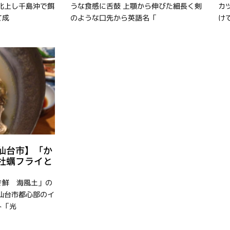
北上し千島沖で餌
うな食感に舌鼓 上顎から伸びた細長く剣
カ
て成
のような口先から英語名「
け
仙台市】「か
牡蠣フライと
き鮮 海風土」の
仙台市都心部のイ
ト「光