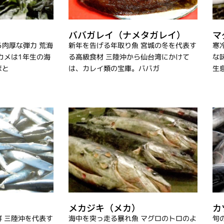
ババガレイ（ナメタガレイ）
マ
肉厚な弾力 荒海
新年を告げる年取り魚 宮城の冬を代表す
寒
カメは1年生の海
る高級食材 三陸沖から仙台湾にかけて
な
ほと
は、カレイ類の宝庫。ババガ
生
メカジキ（メカ）
カ
 三陸沖を代表す
海中を突っ走る暴れ魚 マグロのトロのよ
旬