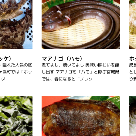
ッケ）
マアナゴ（ハモ）
ホ
 隠れた人気の底
煮てよし、焼いてよし 奥深い味わいを醸
成
ヶ浜町では「ホッ
し出す マアナゴを「ハモ」と呼ぶ宮城県
と
。い
では、春になると「ノレソ
り