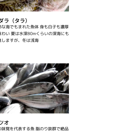
ダラ（タラ）
冷な海でもまれた魚体 身も白子も濃厚
味わい 夏は水深80mくらいの深海にも
息しますが、冬は浅海
ツオ
の味覚を代表する魚 脂のり抜群で絶品