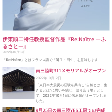
伊東順二特任教授監督作品『Re:Naître ―ふ
るさと―』
2022年10月13日
「Re:Naître」とはフランス語で「誕生・回生」を意味します
南三陸町311メモリアルがオープン
2022年10月12日
「東日本大震災の経験を共有し“自然とは、生
きるとは”に思いを馳せ、語り合う場」とし
て、2022年10月1日に伝承館がオープンしま
した。
9月25日の南三陸YES工房での完成