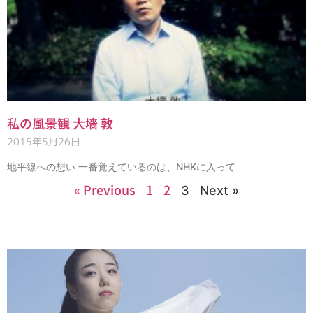
私の風景観 大墻 敦
2015年5月26日
地平線への想い 一番覚えているのは、NHKに入って
« Previous
1
2
3
Next »